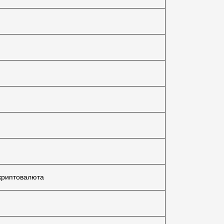
, криптовалюта