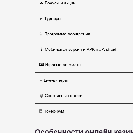
🔥 Бонусы и акции
✔ Турниры
✨ Программа поощрения
📱 Мобильная версия и APK на Android
🎰 Игровые автоматы
⭐ Live-дилеры
🥉 Спортивные ставки
🃏 Покер-рум
Особенности онлайн кази