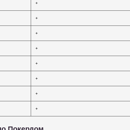
+
+
+
+
+
+
+
+
но Покердом