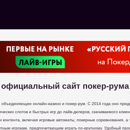
 официальный сайт покер-рума
, объединяющее онлайн-казино и покер-рум. С 2014 года оно пре
ических слотов и быстрых игр до лайв-дилеров, скачиваемого кли
 контента, включая игровые автоматы, покерные соревнования, а 
пытным игрокам, предпочитающим играть по-крупному. Удобный про