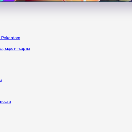
а Pokerdom
ы, скретч-карты
м
ности